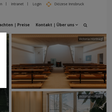
en
Intranet
Login
Diözese Innsbruck
chten | Preise
Kontakt | Über uns
tter
Victoria Hörtnagl
suchen
taltungen
Personen
Victoria Hörtnagl