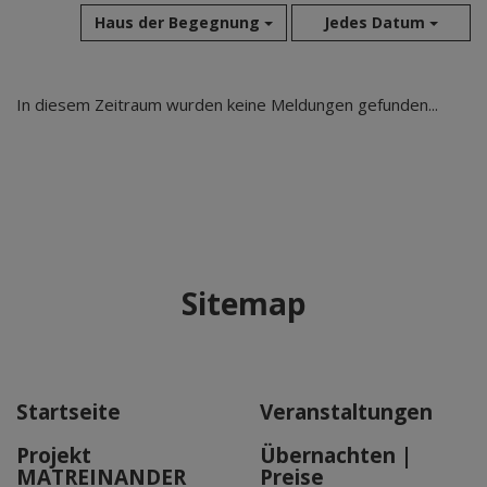
Haus der Begegnung
Jedes Datum
Aug 2026
In diesem Zeitraum wurden keine Meldungen gefunden...
Jul 2026
Jun 2026
Mai 2026
Apr 2026
Mär 2026
Feb 2026
Sitemap
Jan 2026
Dez 2025
Nov 2025
Okt 2025
Startseite
Veranstaltungen
Sep 2025
Projekt
Übernachten |
MATREINANDER
Preise