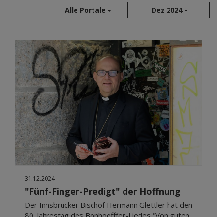
Alle Portale
Dez 2024
Aug 2026
Jul 2026
Jun 2026
Mai 2026
Apr 2026
Mär 2026
Feb 2026
Jan 2026
Dez 2025
Nov 2025
Okt 2025
31.12.2024
Sep 2025
"Fünf-Finger-Predigt" der Hoffnung
Der Innsbrucker Bischof Hermann Glettler hat den
80. Jahrestag des Bonhoefffer-Liedes "Von guten