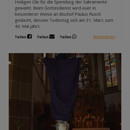
Heiligen Öle für die Spendung der Sakramente
geweiht. Beim Gottesdienst wird euer in
besonderer Weise an Bischof Paulus Rusch
gedacht, dessen Todestag sich am 31. März zum
40. Mal jährt.
Weiterlesen
Teilen
Teilen
Teilen