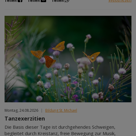
Teilen
Teilen
Teilen
Montag, 24.08.2026
|
Bildung St. Michael
Tanzexerzitien
Die Basis dieser Tage ist durchgehendes Schweigen,
begleitet durch Kreistanz, freie Bewegung zur Musik,