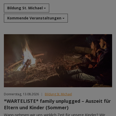
Bildung St. Michael
Kommende Veranstaltungen
Aug 2026
Sep 2026
Okt 2026
Nov 2026
Dez 2026
Jan 2027
Feb 2027
Mär 2027
Apr 2027
Donnerstag, 13.08.2026
|
Bildung St. Michael
Mai 2027
*WARTELISTE* family unplugged – Auszeit für
Jun 2027
Eltern und Kinder (Sommer)
Jul 2027
Wann nehmen wir uns wirklich Zeit für unsere Kinder? Wir