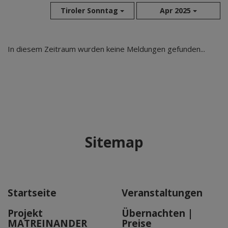
Tiroler Sonntag
Apr 2025
Aug 2026
In diesem Zeitraum wurden keine Meldungen gefunden...
Jul 2026
Jun 2026
Mai 2026
Apr 2026
Mär 2026
Feb 2026
Sitemap
Jan 2026
Dez 2025
Nov 2025
Okt 2025
Startseite
Veranstaltungen
Sep 2025
Projekt
Übernachten |
MATREINANDER
Preise