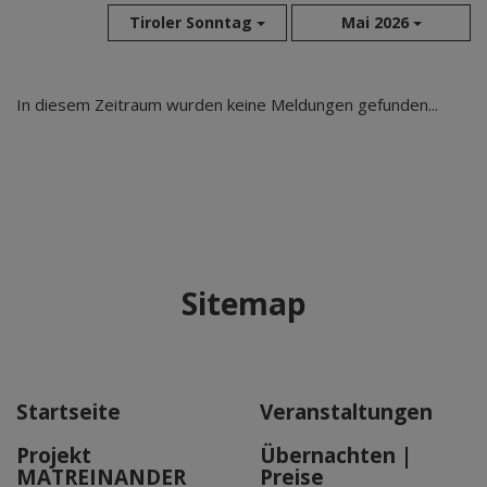
Tiroler Sonntag
Mai 2026
Aug 2026
In diesem Zeitraum wurden keine Meldungen gefunden...
Jul 2026
Jun 2026
Mai 2026
Apr 2026
Mär 2026
Feb 2026
Sitemap
Jan 2026
Dez 2025
Nov 2025
Okt 2025
Startseite
Veranstaltungen
Sep 2025
Projekt
Übernachten |
MATREINANDER
Preise