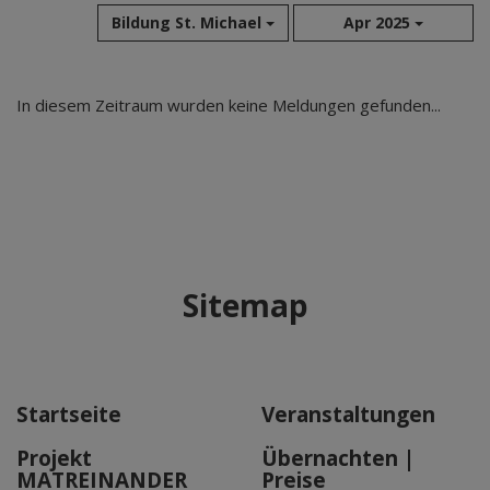
Bildung St. Michael
Apr 2025
Aug 2026
In diesem Zeitraum wurden keine Meldungen gefunden...
Jul 2026
Jun 2026
Mai 2026
Apr 2026
Mär 2026
Feb 2026
Sitemap
Jan 2026
Dez 2025
Nov 2025
Okt 2025
Startseite
Veranstaltungen
Sep 2025
Projekt
Übernachten |
MATREINANDER
Preise