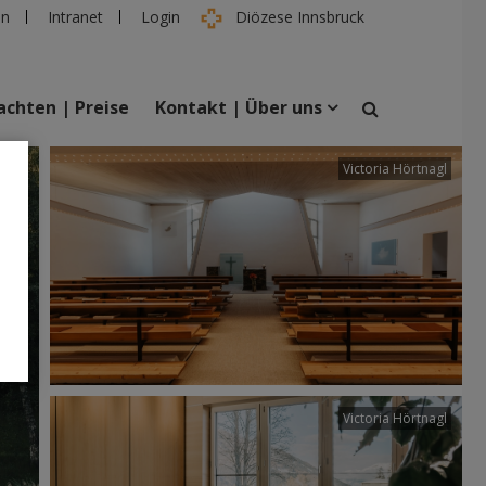
en
Intranet
Login
Diözese Innsbruck
chten | Preise
Kontakt | Über uns
tter
Victoria Hörtnagl
suchen
taltungen
Personen
Victoria Hörtnagl