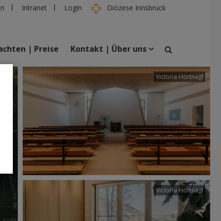
en
Intranet
Login
Diözese Innsbruck
chten | Preise
Kontakt | Über uns
tter
Victoria Hörtnagl
suchen
taltungen
Personen
Victoria Hörtnagl