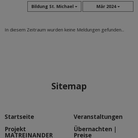
Bildung St. Michael
Mär 2024
Aug 2026
In diesem Zeitraum wurden keine Meldungen gefunden...
Jul 2026
Jun 2026
Mai 2026
Apr 2026
Mär 2026
Feb 2026
Sitemap
Jan 2026
Dez 2025
Nov 2025
Okt 2025
Startseite
Veranstaltungen
Sep 2025
Projekt
Übernachten |
MATREINANDER
Preise