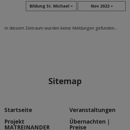
Bildung St. Michael
Nov 2022
Aug 2026
In diesem Zeitraum wurden keine Meldungen gefunden...
Jul 2026
Jun 2026
Mai 2026
Apr 2026
Mär 2026
Feb 2026
Sitemap
Jan 2026
Dez 2025
Nov 2025
Okt 2025
Startseite
Veranstaltungen
Sep 2025
Projekt
Übernachten |
MATREINANDER
Preise