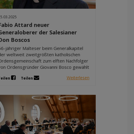
Dez 2025
Nov 2025
25.03.2025
Okt 2025
Fabio Attard neuer
Sep 2025
Generaloberer der Salesianer
Don Boscos
66-jähriger Malteser beim Generalkapitel
der weltweit zweitgrößten katholischen
Ordensgemeinschaft zum elften Nachfolger
von Ordensgründer Giovanni Bosco gewählt
Weiterlesen
Teilen
Teilen