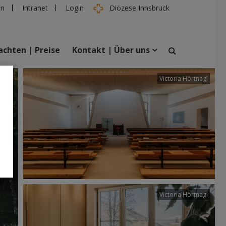
en
Intranet
Login
Diözese Innsbruck
chten | Preise
Kontakt | Über uns
tter
Victoria Hörtnagl
suchen
taltungen
Personen
Victoria Hörtnagl