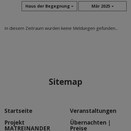
Haus der Begegnung
Mär 2025
Aug 2026
In diesem Zeitraum wurden keine Meldungen gefunden...
Jul 2026
Jun 2026
Mai 2026
Apr 2026
Mär 2026
Feb 2026
Sitemap
Jan 2026
Dez 2025
Nov 2025
Okt 2025
Startseite
Veranstaltungen
Sep 2025
Projekt
Übernachten |
MATREINANDER
Preise