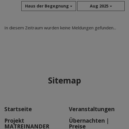
Haus der Begegnung
Aug 2025
Aug 2026
In diesem Zeitraum wurden keine Meldungen gefunden...
Jul 2026
Jun 2026
Mai 2026
Apr 2026
Mär 2026
Feb 2026
Sitemap
Jan 2026
Dez 2025
Nov 2025
Okt 2025
Startseite
Veranstaltungen
Sep 2025
Projekt
Übernachten |
MATREINANDER
Preise