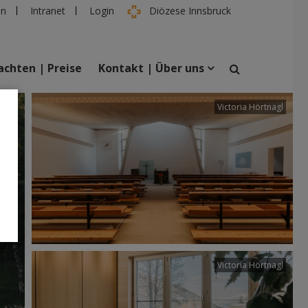
en
Intranet
Login
Diözese Innsbruck
chten | Preise
Kontakt | Über uns
tter
Victoria Hörtnagl
suchen
taltungen
Personen
Victoria Hörtnagl