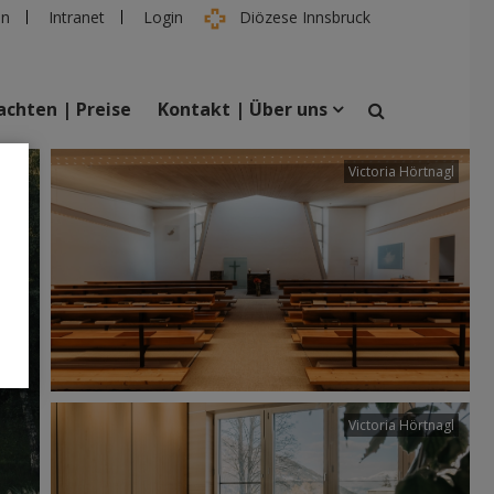
en
Intranet
Login
Diözese Innsbruck
chten | Preise
Kontakt | Über uns
tter
Victoria Hörtnagl
suchen
taltungen
Personen
Victoria Hörtnagl