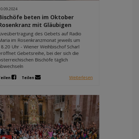
Dez 2025
30.09.2024
Nov 2025
Bischöfe beten im Oktober
Okt 2025
Rosenkranz mit Gläubigen
Sep 2025
Liveübertragung des Gebets auf Radio
Maria im Rosenkranzmonat jeweils um
18.20 Uhr - Wiener Weihbischof Scharl
eröffnet Gebetsreihe, bei der sich die
österreichischen Bischöfe täglich
abwechseln
Weiterlesen
Teilen
Teilen