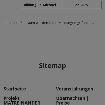
Bildung St. Michael
Feb 2025
Aug 2026
In diesem Zeitraum wurden keine Meldungen gefunden...
Jul 2026
Jun 2026
Mai 2026
Apr 2026
Mär 2026
Feb 2026
Sitemap
Jan 2026
Dez 2025
Nov 2025
Okt 2025
Startseite
Veranstaltungen
Sep 2025
Projekt
Übernachten |
MATREINANDER
Preise