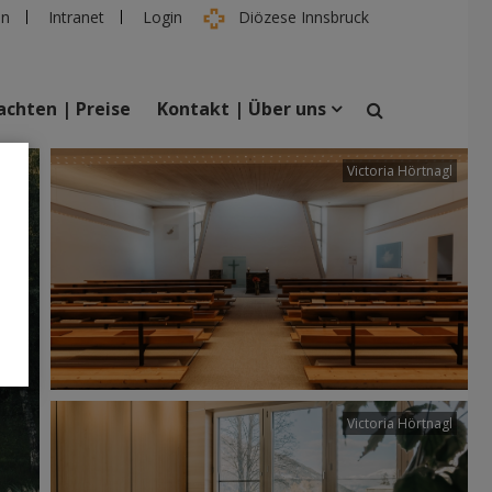
en
Intranet
Login
Diözese Innsbruck
chten | Preise
Kontakt | Über uns
tter
Victoria Hörtnagl
suchen
taltungen
Personen
Victoria Hörtnagl