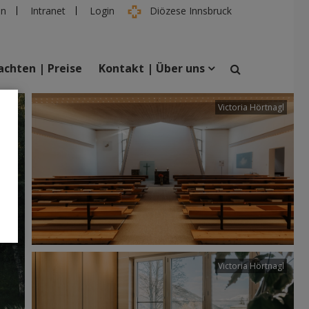
en
Intranet
Login
Diözese Innsbruck
chten | Preise
Kontakt | Über uns
tter
Victoria Hörtnagl
suchen
taltungen
Personen
Victoria Hörtnagl