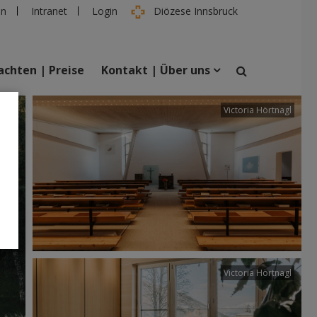
en
Intranet
Login
Diözese Innsbruck
chten | Preise
Kontakt | Über uns
tter
Victoria Hörtnagl
suchen
taltungen
Personen
Victoria Hörtnagl