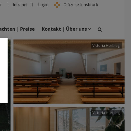
en
Intranet
Login
Diözese Innsbruck
chten | Preise
Kontakt | Über uns
tter
Victoria Hörtnagl
suchen
taltungen
Personen
Victoria Hörtnagl