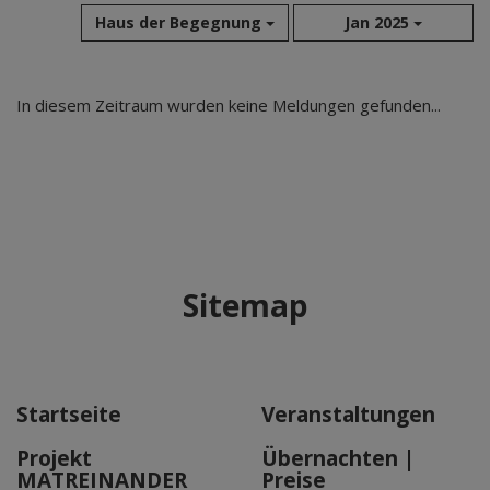
Haus der Begegnung
Jan 2025
Aug 2026
In diesem Zeitraum wurden keine Meldungen gefunden...
Jul 2026
Jun 2026
Mai 2026
Apr 2026
Mär 2026
Feb 2026
Sitemap
Jan 2026
Dez 2025
Nov 2025
Okt 2025
Startseite
Veranstaltungen
Sep 2025
Projekt
Übernachten |
MATREINANDER
Preise