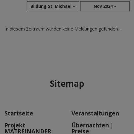
Bildung St. Michael
Nov 2024
Aug 2026
In diesem Zeitraum wurden keine Meldungen gefunden...
Jul 2026
Jun 2026
Mai 2026
Apr 2026
Mär 2026
Feb 2026
Sitemap
Jan 2026
Dez 2025
Nov 2025
Okt 2025
Startseite
Veranstaltungen
Sep 2025
Projekt
Übernachten |
MATREINANDER
Preise