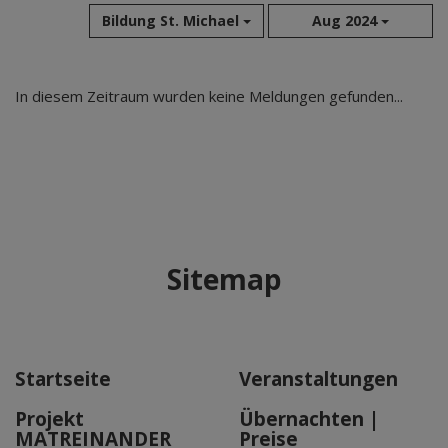
Bildung St. Michael
Aug 2024
Aug 2026
In diesem Zeitraum wurden keine Meldungen gefunden...
Jul 2026
Jun 2026
Mai 2026
Apr 2026
Mär 2026
Feb 2026
Sitemap
Jan 2026
Dez 2025
Nov 2025
Okt 2025
Startseite
Veranstaltungen
Sep 2025
Projekt
Übernachten |
MATREINANDER
Preise