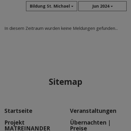
Bildung St. Michael
Jun 2024
Aug 2026
In diesem Zeitraum wurden keine Meldungen gefunden...
Jul 2026
Jun 2026
Mai 2026
Apr 2026
Mär 2026
Feb 2026
Sitemap
Jan 2026
Dez 2025
Nov 2025
Okt 2025
Startseite
Veranstaltungen
Sep 2025
Projekt
Übernachten |
MATREINANDER
Preise