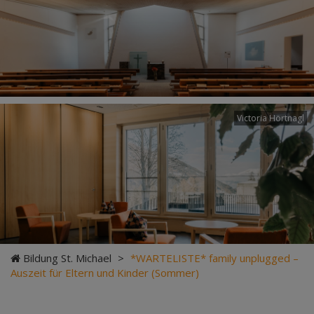
Victoria Hörtnagl
Bildung St. Michael
>
*WARTELISTE* family unplugged –
Auszeit für Eltern und Kinder (Sommer)