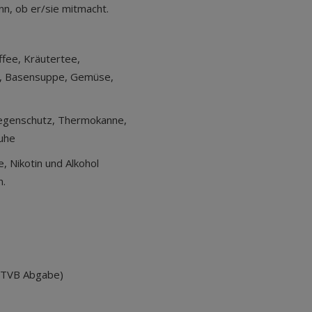
n, ob er/sie mitmacht.
ffee, Kräutertee,
e, Basensuppe, Gemüse,
egenschutz, Thermokanne,
uhe
, Nikotin und Alkohol
n.
l. TVB Abgabe)