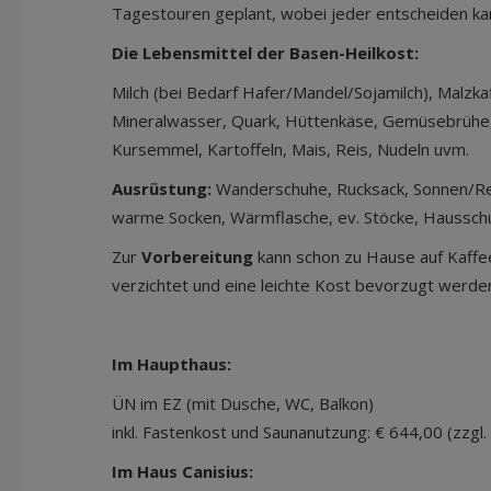
Tagestouren geplant, wobei jeder entscheiden kan
Die Lebensmittel der Basen-Heilkost:
Milch (bei Bedarf Hafer/Mandel/Sojamilch), Malzka
Mineralwasser, Quark, Hüttenkäse, Gemüsebrüh
Kursemmel, Kartoffeln, Mais, Reis, Nudeln uvm.
Ausrüstung:
Wanderschuhe, Rucksack, Sonnen/R
warme Socken, Wärmflasche, ev. Stöcke, Haussch
Zur
Vorbereitung
kann schon zu Hause auf Kaffee
verzichtet und eine leichte Kost bevorzugt werde
Im Haupthaus:
ÜN im EZ (mit Dusche, WC, Balkon)
inkl. Fastenkost und Saunanutzung: € 644,00 (zzg
Im Haus Canisius: