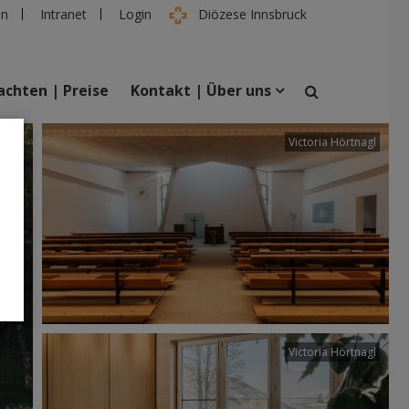
en
Intranet
Login
Diözese Innsbruck
chten | Preise
Kontakt | Über uns
tter
Victoria Hörtnagl
suchen
taltungen
Personen
Victoria Hörtnagl