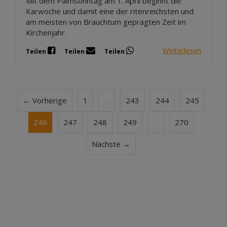
Mit dem Palmsonntag am 1. April beginnt die
Karwoche und damit eine der ritenreichsten und
am meisten von Brauchtum geprägten Zeit im
Kirchenjahr.
Weiterlesen
Teilen
Teilen
Teilen
← Vorherige
1
…
243
244
245
246
247
248
249
…
270
Nächste →