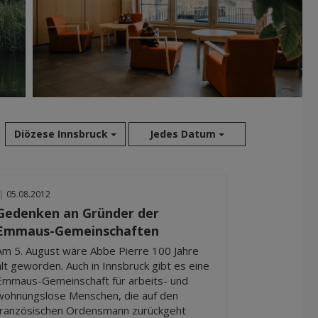
Diözese Innsbruck
Jedes Datum
Aug 2026
|
05.08.2012
Jul 2026
Gedenken an Gründer der
Jun 2026
Emmaus-Gemeinschaften
Mai 2026
Am 5. August wäre Abbe Pierre 100 Jahre
Apr 2026
alt geworden. Auch in Innsbruck gibt es eine
Mär 2026
Emmaus-Gemeinschaft für arbeits- und
Feb 2026
wohnungslose Menschen, die auf den
französischen Ordensmann zurückgeht
Jan 2026