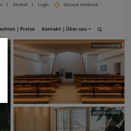
en
Intranet
Login
Diözese Innsbruck
chten | Preise
Kontakt | Über uns
tter
Victoria Hörtnagl
suchen
taltungen
Personen
Victoria Hörtnagl