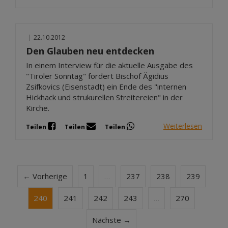
|
22.10.2012
Den Glauben neu entdecken
In einem Interview für die aktuelle Ausgabe des
"Tiroler Sonntag" fordert Bischof Ägidius
Zsifkovics (Eisenstadt) ein Ende des "internen
Hickhack und strukurellen Streitereien" in der
Kirche.
Weiterlesen
Teilen
Teilen
Teilen
← Vorherige
1
…
237
238
239
240
241
242
243
…
270
Nächste →