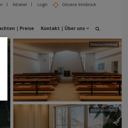
en
Intranet
Login
Diözese Innsbruck
chten | Preise
Kontakt | Über uns
tter
Victoria Hörtnagl
suchen
taltungen
Personen
Victoria Hörtnagl