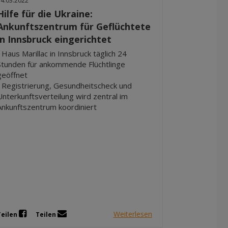
14.03.2022
Hilfe für die Ukraine:
Ankunftszentrum für Geflüchtete
in Innsbruck eingerichtet
• Haus Marillac in Innsbruck täglich 24
Stunden für ankommende Flüchtlinge
geöffnet
• Registrierung, Gesundheitscheck und
Unterkunftsverteilung wird zentral im
Ankunftszentrum koordiniert
Weiterlesen
Teilen
Teilen