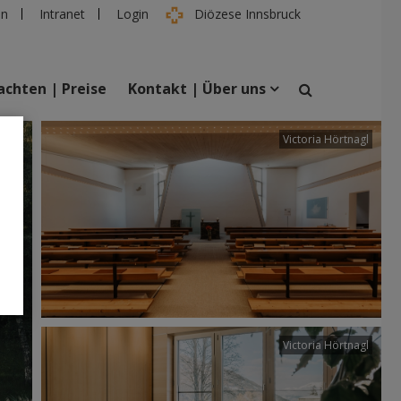
en
Intranet
Login
Diözese Innsbruck
chten | Preise
Kontakt | Über uns
tter
Victoria Hörtnagl
suchen
taltungen
Personen
Victoria Hörtnagl