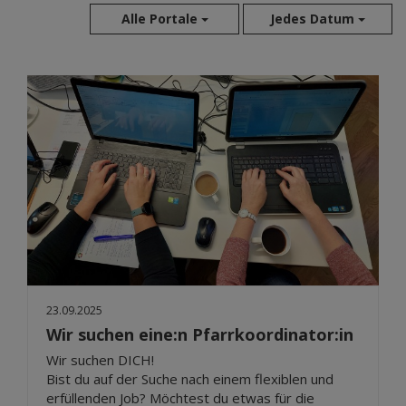
Alle Portale
Jedes Datum
Aug 2026
Jul 2026
Jun 2026
Mai 2026
Apr 2026
Mär 2026
Feb 2026
Jan 2026
Dez 2025
Nov 2025
23.09.2025
Okt 2025
Wir suchen eine:n Pfarrkoordinator:in
Sep 2025
Wir suchen DICH!
Bist du auf der Suche nach einem flexiblen und
erfüllenden Job? Möchtest du etwas für die