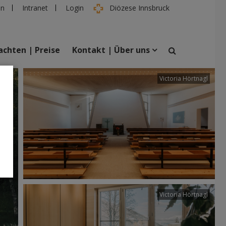
en
Intranet
Login
Diözese Innsbruck
chten | Preise
Kontakt | Über uns
tter
Victoria Hörtnagl
suchen
taltungen
Personen
Victoria Hörtnagl