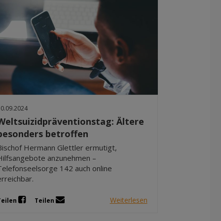
10.09.2024
Weltsuizidpräventionstag: Ältere
besonders betroffen
Bischof Hermann Glettler ermutigt,
Hilfsangebote anzunehmen –
Telefonseelsorge 142 auch online
erreichbar.
Weiterlesen
Teilen
Teilen