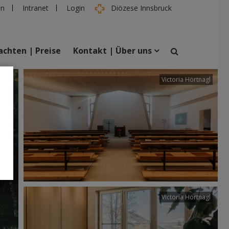
en
Intranet
Login
Diözese Innsbruck
chten | Preise
Kontakt | Über uns
tter
Victoria Hörtnagl
suchen
taltungen
Personen
Victoria Hörtnagl