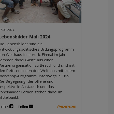
17.09.2024
Lebensbilder Mali 2024
Die Lebensbilder sind ein
entwicklungspolitisches Bildungsprogramm
von Welthaus Innsbruck. Einmal im Jahr
kommen dabei Gäste aus einer
Partnerorganisation zu Besuch und sind mit
den Referent:innen des Welthaus mit einem
Workshop-Programm unterwegs in Tirol.
Die Begegnung, der offene und
respektvolle Austausch und das
voneinander Lernen stehen dabei im
Mittelpunkt.
Weiterlesen
Teilen
Teilen