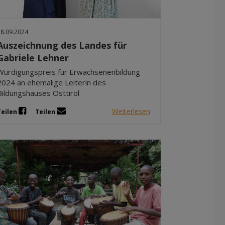
Dez 2025
Nov 2025
18.09.2024
Okt 2025
Auszeichnung des Landes für
Sep 2025
Gabriele Lehner
Würdigungspreis für Erwachsenenbildung
2024 an ehemalige Leiterin des
Bildungshauses Osttirol
Weiterlesen
Teilen
Teilen